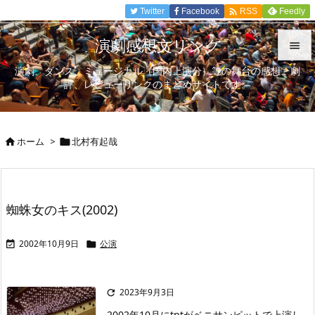

Twitter
Facebook
Feedly
RSS
演劇感想文リンク

演劇、ダンス、ミュージカル（国内上演分）等の舞台の感想、劇

評、レビューリンクのまとめサイトです。
メニュ

サイド
ホーム
>
北村有起哉



前へ

次へ
蜘蛛女のキス(2002)

検索
2002年10月9日
公演


2023年9月3日

2002年10月にtptがベニサンピットで上演し