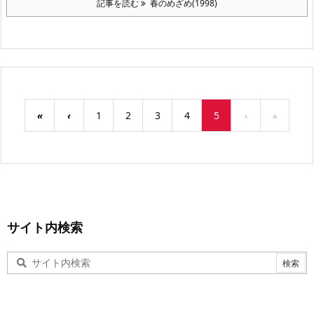
記事を読む
春のめざめ(1998)
«
‹
1
2
3
4
5
›
»
サイト内検索