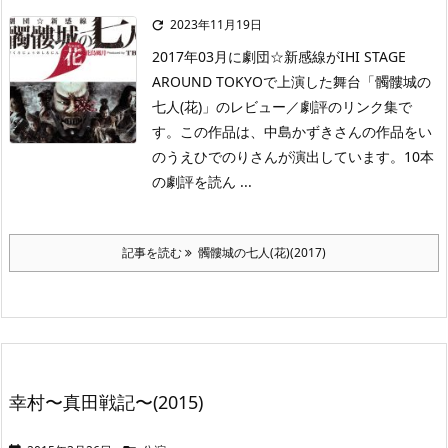
2023年11月19日

2017年03月に劇団☆新感線がIHI STAGE
AROUND TOKYOで上演した舞台「髑髏城の
七人(花)」のレビュー／劇評のリンク集で
す。この作品は、中島かずきさんの作品をい
のうえひでのりさんが演出しています。10本
の劇評を読ん ...
記事を読む
髑髏城の七人(花)(2017)
幸村〜真田戦記〜(2015)