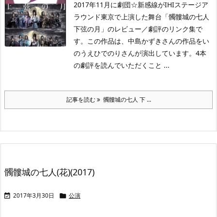
2017年11月に劇団☆新感線がIHIステージア
ラウンド東京で上演した舞台「髑髏城の七人
下弦の月」のレビュー／劇評のリンク集で
す。この作品は、中島かずきさんの作品をい
のうえひでのりさんが演出しています。4本
の劇評を読んでいただくこと ...
記事を読む
髑髏城の七人 下 ...
髑髏城の七人(花)(2017)
2017年3月30日
公演

