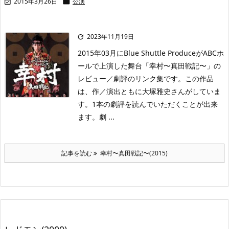
2015年3月26日
公演


2023年11月19日

2015年03月にBlue Shuttle ProduceがABCホ
ールで上演した舞台「幸村〜真田戦記〜」の
レビュー／劇評のリンク集です。この作品
は、作／演出ともに大塚雅史さんがしていま
す。1本の劇評を読んでいただくことが出来
ます。劇 ...
記事を読む
幸村〜真田戦記〜(2015)