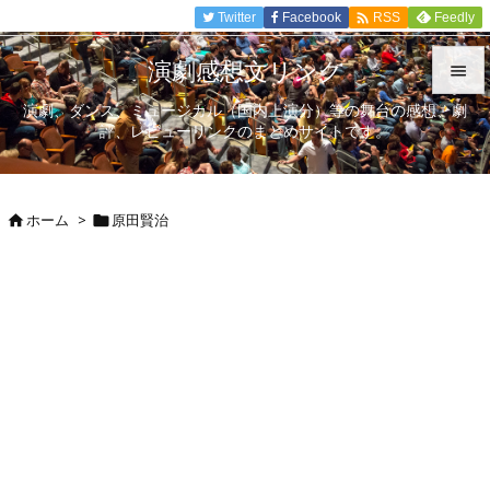

Twitter
Facebook
Feedly
RSS
演劇感想文リンク

演劇、ダンス、ミュージカル（国内上演分）等の舞台の感想、劇

評、レビューリンクのまとめサイトです。
メニュ

サイド
ホーム
>
原田賢治



前へ

次へ

検索