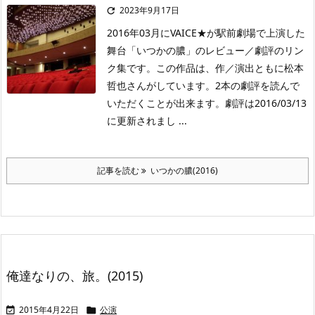
2023年9月17日

2016年03月にVAICE★が駅前劇場で上演した
舞台「いつかの膿」のレビュー／劇評のリン
ク集です。この作品は、作／演出ともに松本
哲也さんがしています。2本の劇評を読んで
いただくことが出来ます。劇評は2016/03/13
に更新されまし ...
記事を読む
いつかの膿(2016)
俺達なりの、旅。(2015)
2015年4月22日
公演

