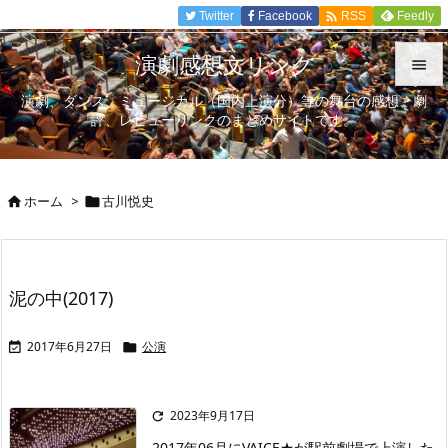

Twitter
Facebook
Feedly
RSS
演劇感想文リンク

演劇、ダンス、ミュージカル（国内上演分）等の舞台の感想、劇

評、レビューリンクのまとめサイトです。
メニュ

サイド
ホーム
>
古川悦史



前へ

次へ
泥の中(2017)

検索
2017年6月27日
公演


2023年9月17日

2017年06月にVAICE★が駅前劇場で上演した