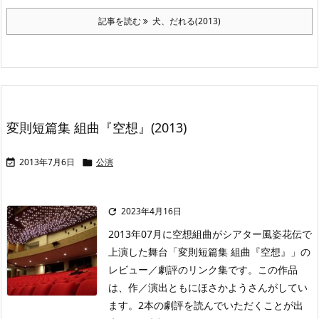
記事を読む
犬、だれる(2013)
変則短篇集 組曲『空想』(2013)
2013年7月6日
公演


2023年4月16日

2013年07月に空想組曲がシアター風姿花伝で
上演した舞台「変則短篇集 組曲『空想』」の
レビュー／劇評のリンク集です。この作品
は、作／演出ともにほさかようさんがしてい
ます。2本の劇評を読んでいただくことが出