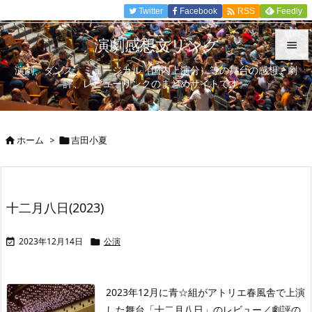

Twitter
Facebook
Feedly
RSS
演劇感想文リンク

演劇、ダンス、ミュージカル（国内上演分）等の舞台の感想、劇

評、レビューリンクのまとめサイトです。
メニュ

サイド
ホーム
>
吉田小夏



前へ

次へ
十二月八日(2023)

検索
2023年12月14日
公演


2023年12月に青☆組がアトリエ春風舎で上演
した舞台「十二月八日」のレビュー／劇評の