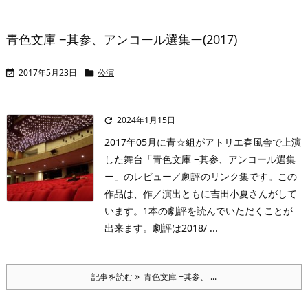
青色文庫 −其参、アンコール選集ー(2017)
2017年5月23日
公演


2024年1月15日

2017年05月に青☆組がアトリエ春風舎で上演
した舞台「青色文庫 −其参、アンコール選集
ー」のレビュー／劇評のリンク集です。この
作品は、作／演出ともに吉田小夏さんがして
います。1本の劇評を読んでいただくことが
出来ます。劇評は2018/ ...
記事を読む
青色文庫 −其参、 ...