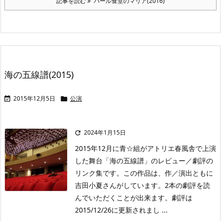
記事を読む
パール食堂のマリア(2016)
海の五線譜(2015)
2015年12月5日
公演


2024年1月15日

2015年12月に青☆組がアトリエ春風舎で上演
した舞台「海の五線譜」のレビュー／劇評の
リンク集です。この作品は、作／演出ともに
吉田小夏さんがしています。2本の劇評を読
んでいただくことが出来ます。劇評は
2015/12/26に更新されまし ...