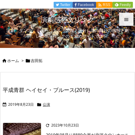

Twitter
Facebook
Feedly
RSS
演劇感想文リンク

演劇、ダンス、ミュージカル（国内上演分）等の舞台の感想、劇

評、レビューリンクのまとめサイトです。
メニュ

サイド
ホーム
>
吉田拓



前へ

次へ
平成青群 ヘイセイ・ブルース(2019)

検索
2019年8月23日
公演


2023年10月23日

2019年08月に8889企画が北沢タウンホール