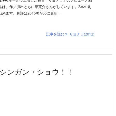
dcafeがAIホールで上演した舞台「サヨナラ」のレビュー／劇
品は、作／演出ともに泉寛介さんがしています。2本の劇
す。劇評は2016/07/06に更新 ...
記事を読む
サヨナラ(2012)
シンガン・ショウ！！