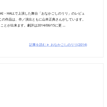
がAI・HALLで上演した舞台「おなかごしのリリ」のレビュ
この作品は、作／演出ともに山本正典さんがしています。
が出来ます。劇評は2014/06/15に更 ...
記事を読む
おなかごしのリリ(2014)