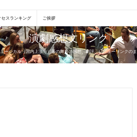
クセスランキング
ご挨拶
演劇感想文リンク
ュージカル（国内上演分）等の舞台の感想、劇評、レビューリンクのま