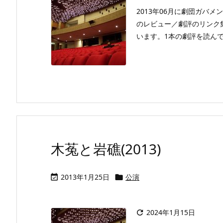
2013年06月に劇団ガバメ
のレビュー／劇評のリンク
います。1本の劇評を読んでい
木菟と岩礁(2013)
2013年1月25日
公演


2024年1月15日
