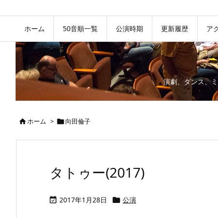
ホーム
50音順一覧
公演時期
更新履歴
ア
演劇、ダンス、ミ
ホーム
>
向田倫子


タトゥー(2017)
2017年1月28日
公演

