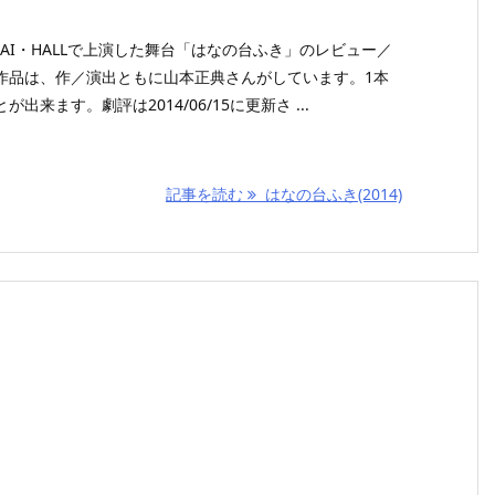
がAI・HALLで上演した舞台「はなの台ふき」のレビュー／
作品は、作／演出ともに山本正典さんがしています。1本
来ます。劇評は2014/06/15に更新さ ...
記事を読む
はなの台ふき(2014)