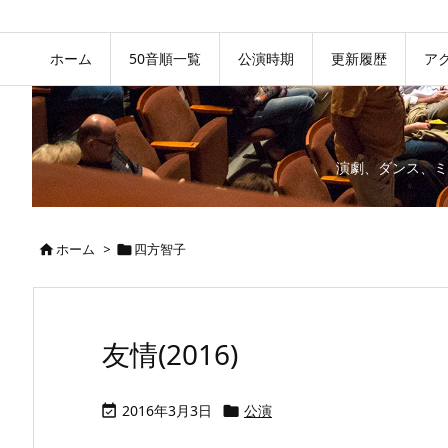
ホーム
50音順一覧
公演時期
更新履歴
ア
演劇、ダンス、ミ
ホーム
>
四方智子


友情(2016)
2016年3月3日
公演

