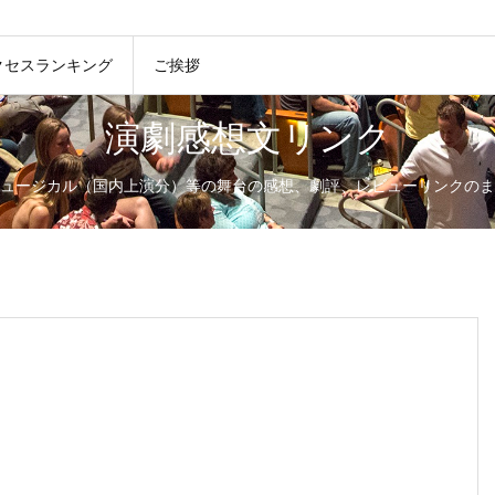
クセスランキング
ご挨拶
演劇感想文リンク
ュージカル（国内上演分）等の舞台の感想、劇評、レビューリンクのま