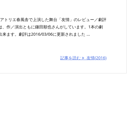
校がアトリエ春風舎で上演した舞台「友情」のレビュー／劇評
は、作／演出ともに鎌田順也さんがしています。1本の劇
す。劇評は2016/03/06に更新されました ...
記事を読む
友情(2016)