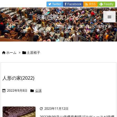

Twitter
Facebook
Feedly
RSS
演劇感想文リンク

演劇、ダンス、ミュージカル（国内上演分）等の舞台の感想、劇

評、レビューリンクのまとめサイトです。
メニュ

サイド
ホーム
>
土居裕子



前へ

次へ
人形の家(2022)

検索
2022年9月8日
公演


2023年11月12日

2022年09月に俳優座劇場プロデュースが俳優