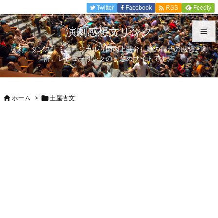

Twitter
Facebook
Feedly
RSS
演劇感想文リンク

演劇、ダンス、ミュージカル（国内上演分）等の舞台の感想、劇

評、レビューリンクのまとめサイトです。
メニュ

サイド
ホーム
>
土屋杏文



前へ

次へ

検索