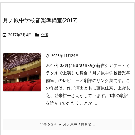
月ノ原中学校音楽準備室(2017)
2017年2月4日
公演


2023年11月26日

2017年02月にBurashkaが新宿シアター・ミ
ラクルで上演した舞台「月ノ原中学校音楽準
備室」のレビュー／劇評のリンク集です。こ
の作品は、作／演出ともに藤原佳奈、上野友
之、登米裕一さんがしています。1本の劇評
を読んでいただくことが ...
記事を読む
月ノ原中学校音楽 ...