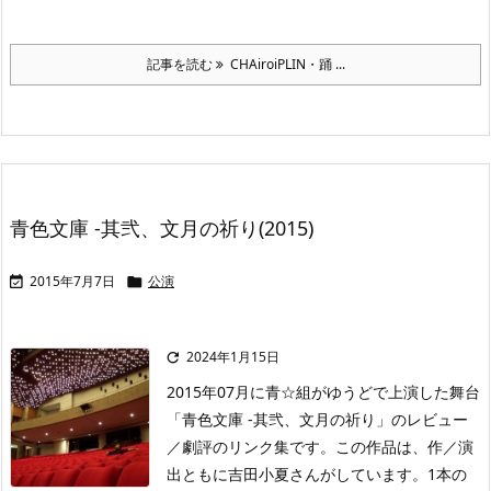
記事を読む
CHAiroiPLIN・踊 ...
青色文庫 -其弐、文月の祈り(2015)
2015年7月7日
公演


2024年1月15日

2015年07月に青☆組がゆうどで上演した舞台
「青色文庫 -其弐、文月の祈り」のレビュー
／劇評のリンク集です。この作品は、作／演
出ともに吉田小夏さんがしています。1本の