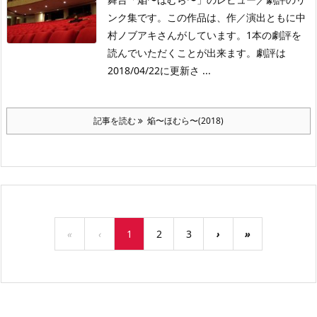
ンク集です。この作品は、作／演出ともに中
村ノブアキさんがしています。1本の劇評を
読んでいただくことが出来ます。劇評は
2018/04/22に更新さ ...
記事を読む
焔〜ほむら〜(2018)
«
‹
1
2
3
›
»