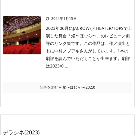
2024年1月15日

2023年06月にJACROWがTHEATER/TOPSで上
演した舞台「焔〜ほむら〜」のレビュー／劇
評のリンク集です。この作品は、作／演出と
もに中村ノブアキさんがしています。1本の
劇評を読んでいただくことが出来ます。劇評
は2023/0 ...
記事を読む
焔〜ほむら〜(2023)
デラシネ(2023)