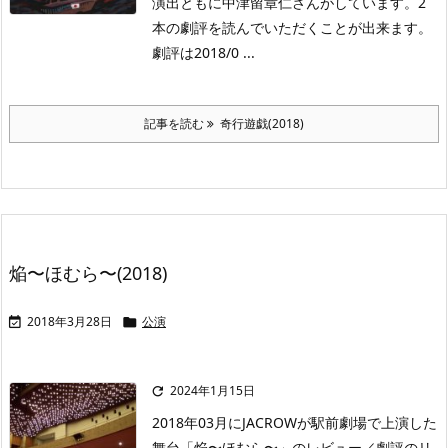
演出ともに中津留章仁さんがしています。2
本の劇評を読んでいただくことが出来ます。
劇評は2018/0 ...
記事を読む
奇行遊戯(2018)
焔〜ほむら〜(2018)
2018年3月28日
公演


2024年1月15日

2018年03月にJACROWが駅前劇場で上演した
舞台「焔〜ほむら〜」のレビュー／劇評のリ