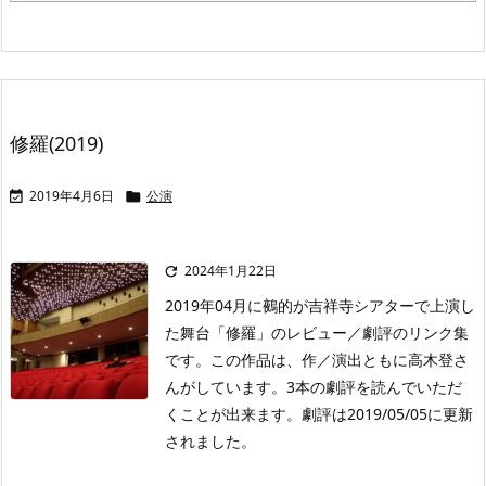
修羅(2019)
2019年4月6日
公演


2024年1月22日

2019年04月に鵺的が吉祥寺シアターで上演し
た舞台「修羅」のレビュー／劇評のリンク集
です。この作品は、作／演出ともに高木登さ
んがしています。3本の劇評を読んでいただ
くことが出来ます。劇評は2019/05/05に更新
されました。