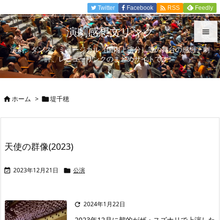

Twitter
Facebook
Feedly
RSS
演劇感想文リンク

演劇、ダンス、ミュージカル（国内上演分）等の舞台の感想、劇

評、レビューリンクのまとめサイトです。
メニュ

サイド
ホーム
>
堤千穂



前へ

次へ
天使の群像(2023)

検索
2023年12月21日
公演


2024年1月22日

2023年12月に鵺的がザ・スズナリで上演した