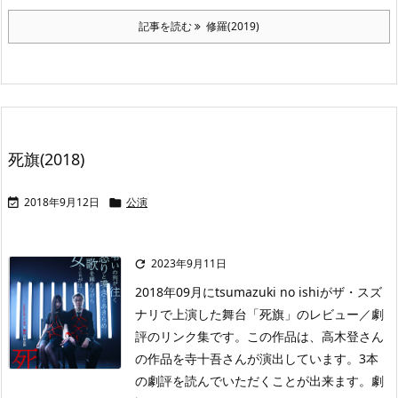
記事を読む
修羅(2019)
死旗(2018)
2018年9月12日
公演


2023年9月11日

2018年09月にtsumazuki no ishiがザ・スズ
ナリで上演した舞台「死旗」のレビュー／劇
評のリンク集です。この作品は、高木登さん
の作品を寺十吾さんが演出しています。3本
の劇評を読んでいただくことが出来ます。劇