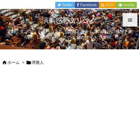

Twitter
Facebook
Feedly
RSS
演劇感想文リンク

演劇、ダンス、ミュージカル（国内上演分）等の舞台の感想、劇

評、レビューリンクのまとめサイトです。
メニュ

サイド
ホーム
>
堺雅人



前へ

次へ

検索