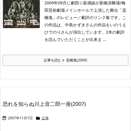
2009年09月に劇団☆新感線が新橋演舞場/梅
田芸術劇場メインホールで上演した舞台「蛮
幽鬼」のレビュー／劇評のリンク集です。こ
の作品は、中島かずきさんの作品をいのうえ
ひでのりさんが演出しています。2本の劇評
を読んでいただくことが出来ま ...
記事を読む
蛮幽鬼(2009)
恐れを知らぬ川上音二郎一座(2007)
2007年11月7日
公演

