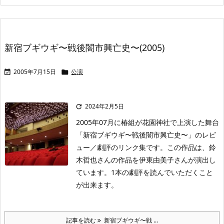
新宿ブギウギ〜戦後闇市興亡史〜(2005)
2005年7月15日
公演


2024年2月5日

2005年07月に椿組が花園神社で上演した舞台
「新宿ブギウギ〜戦後闇市興亡史〜」のレビ
ュー／劇評のリンク集です。この作品は、鈴
木哲也さんの作品を伊東由美子さんが演出し
ています。1本の劇評を読んでいただくこと
が出来ます。
記事を読む
新宿ブギウギ〜戦 ...