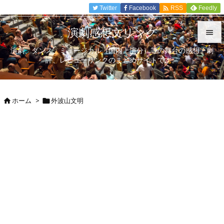

Twitter
Facebook
Feedly
RSS
演劇感想文リンク

演劇、ダンス、ミュージカル（国内上演分）等の舞台の感想、劇

評、レビューリンクのまとめサイトです。
メニュ

サイド
ホーム
>
外波山文明



前へ

次へ

検索