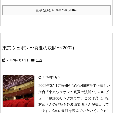
記事を読む
烏瓜の園(2004)
東京ウェポン〜真夏の決闘〜(2002)
2002年7月13日
公演


2024年2月5日

2002年07月に椿組が新宿花園神社で上演した
舞台「東京ウェポン〜真夏の決闘〜」のレビ
ュー／劇評のリンク集です。この作品は、松
村武さんの作品を外波山文明さんが演出して
います。0本の劇評を読んでいただくことが