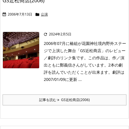
GS近松商店(2006)
2006年7月13日
公演


2024年2月5日

2006年07月に椿組が花園神社境内野外ステー
ジで上演した舞台「GS近松商店」のレビュー
／劇評のリンク集です。この作品は、作／演
出ともに鄭義信さんがしています。2本の劇
評を読んでいただくことが出来ます。劇評は
2007/01/09に更新 ...
記事を読む
GS近松商店(2006)