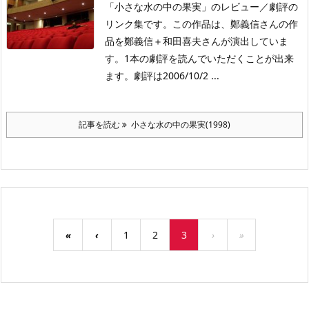
「小さな水の中の果実」のレビュー／劇評の
リンク集です。この作品は、鄭義信さんの作
品を鄭義信＋和田喜夫さんが演出していま
す。1本の劇評を読んでいただくことが出来
ます。劇評は2006/10/2 ...
記事を読む
小さな水の中の果実(1998)
«
‹
1
2
3
›
»