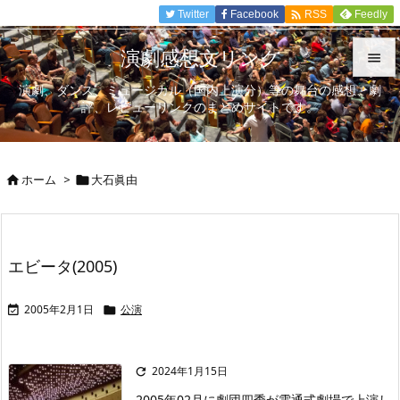

Twitter
Facebook
Feedly
RSS
演劇感想文リンク

演劇、ダンス、ミュージカル（国内上演分）等の舞台の感想、劇

評、レビューリンクのまとめサイトです。
メニュ

サイド
ホーム
>
大石眞由



前へ

次へ
エビータ(2005)

検索
2005年2月1日
公演


2024年1月15日

2005年02月に劇団四季が電通式劇場で上演し