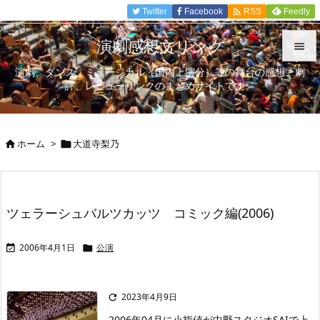

Twitter
Facebook
Feedly
RSS
演劇感想文リンク

演劇、ダンス、ミュージカル（国内上演分）等の舞台の感想、劇

評、レビューリンクのまとめサイトです。
メニュ

サイド
ホーム
>
大道寺梨乃



前へ

次へ
ツェラーシュバルツカッツ コミック編(2006)

検索
2006年4月1日
公演


2023年4月9日

2006年04月に小指値が中野スタジオSAIで上