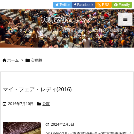

Twitter
Facebook
Feedly
RSS
演劇感想文リンク

演劇、ダンス、ミュージカル（国内上演分）等の舞台の感想、劇

評、レビューリンクのまとめサイトです。
メニュ

サイド
ホーム
>
安福毅



前へ

次へ
マイ・フェア・レディ(2016)

検索
2016年7月10日
公演


2024年2月5日

2016年07月に東京芸術劇場が東京芸術劇場プ