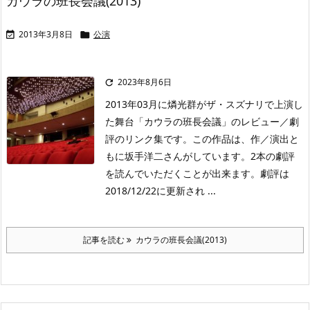
カウラの班長会議(2013)
2013年3月8日
公演


2023年8月6日

2013年03月に燐光群がザ・スズナリで上演し
た舞台「カウラの班長会議」のレビュー／劇
評のリンク集です。この作品は、作／演出と
もに坂手洋二さんがしています。2本の劇評
を読んでいただくことが出来ます。劇評は
2018/12/22に更新され ...
記事を読む
カウラの班長会議(2013)