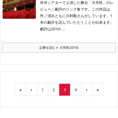
祥寺シアターで上演した舞台「大市民」のレ
ビュー／劇評のリンク集です。この作品は、
作／演出ともに川村毅さんがしています。1
本の劇評を読んでいただくことが出来ます。
劇評は2010/ ...
記事を読む
大市民(2010)
«
‹
1
2
3
4
›
»