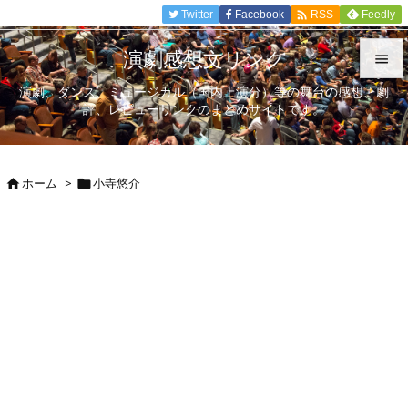

Twitter
Facebook
Feedly
RSS
演劇感想文リンク

演劇、ダンス、ミュージカル（国内上演分）等の舞台の感想、劇

評、レビューリンクのまとめサイトです。
メニュ

サイド
ホーム
>
小寺悠介



前へ

次へ

検索