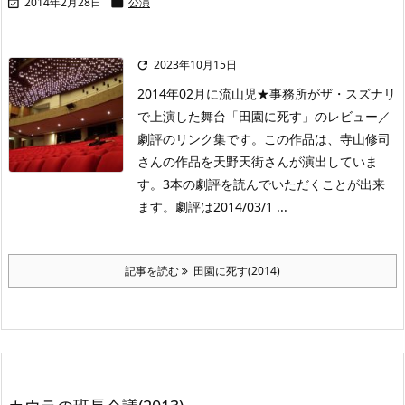
2014年2月28日
公演


2023年10月15日

2014年02月に流山児★事務所がザ・スズナリ
で上演した舞台「田園に死す」のレビュー／
劇評のリンク集です。この作品は、寺山修司
さんの作品を天野天街さんが演出していま
す。3本の劇評を読んでいただくことが出来
ます。劇評は2014/03/1 ...
記事を読む
田園に死す(2014)