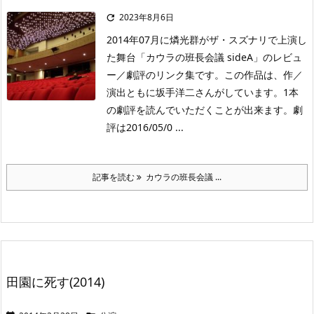
2023年8月6日

2014年07月に燐光群がザ・スズナリで上演し
た舞台「カウラの班長会議 sideA」のレビュ
ー／劇評のリンク集です。この作品は、作／
演出ともに坂手洋二さんがしています。1本
の劇評を読んでいただくことが出来ます。劇
評は2016/05/0 ...
記事を読む
カウラの班長会議 ...
田園に死す(2014)