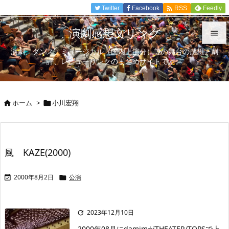

Twitter
Facebook
Feedly
RSS
演劇感想文リンク

演劇、ダンス、ミュージカル（国内上演分）等の舞台の感想、劇

評、レビューリンクのまとめサイトです。
メニュ

サイド
ホーム
>
小川宏翔



前へ

次へ
風 KAZE(2000)

検索
2000年8月2日
公演


2023年12月10日

2000年08月にdamimがTHEATER/TOPSで上