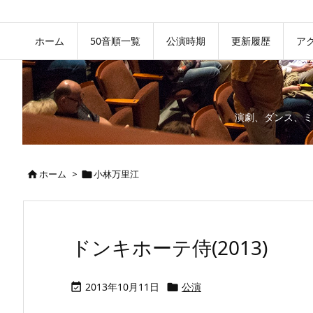
ホーム
50音順一覧
公演時期
更新履歴
ア
演劇、ダンス、ミ
ホーム
>
小林万里江


ドンキホーテ侍(2013)
2013年10月11日
公演

