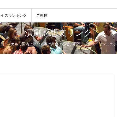
クセスランキング
ご挨拶
演劇感想文リンク
ュージカル（国内上演分）等の舞台の感想、劇評、レビューリンクのま