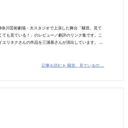
AAT神奈川芸術劇場・大スタジオで上演した舞台「騒音。見て
くても見ている！」のレビュー／劇評のリンク集です。こ
エリネクさんの作品を三浦基さんが演出しています。 ...
記事を読む
騒音。見ているの ...