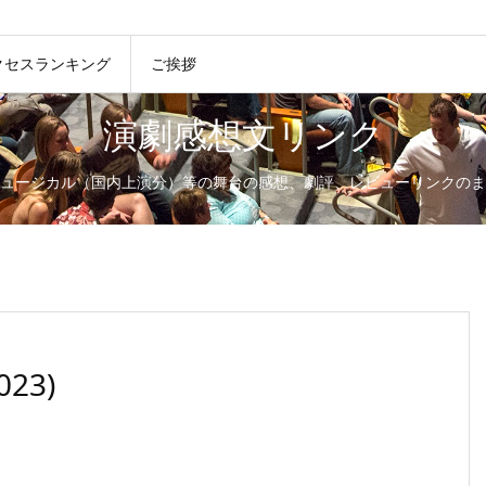
クセスランキング
ご挨拶
演劇感想文リンク
ュージカル（国内上演分）等の舞台の感想、劇評、レビューリンクのま
23)