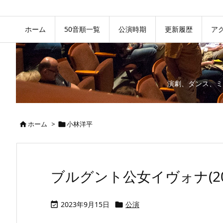
ホーム
50音順一覧
公演時期
更新履歴
ア
演劇、ダンス、ミ
ホーム
>
小林洋平


ブルグント公女イヴォナ(20
2023年9月15日
公演

