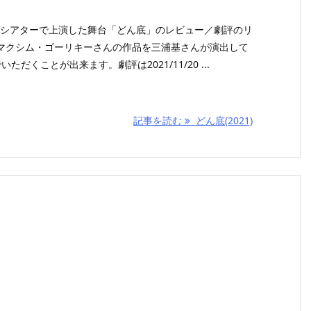
祥寺シアターで上演した舞台「どん底」のレビュー／劇評のリ
マクシム・ゴーリキーさんの作品を三浦基さんが演出して
だくことが出来ます。劇評は2021/11/20 ...
記事を読む
どん底(2021)