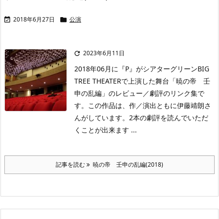
2018年6月27日
公演


2023年6月11日

2018年06月に『P』がシアターグリーンBIG
TREE THEATERで上演した舞台「暁の帝 壬
申の乱編」のレビュー／劇評のリンク集で
す。この作品は、作／演出ともに伊藤靖朗さ
んがしています。2本の劇評を読んでいただ
くことが出来ます ...
記事を読む
暁の帝 壬申の乱編(2018)