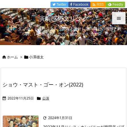

Twitter
Facebook
Feedly
RSS
演劇感想文リンク

演劇、ダンス、ミュージカル（国内上演分）等の舞台の感想、劇

評、レビューリンクのまとめサイトです。
メニュ

サイド
ホーム
>
小澤雄太



前へ

次へ
ショウ・マスト・ゴー・オン(2022)

検索
2022年11月25日
公演


2024年1月31日

2022年11月にシス・カンパニーが世田谷パブ