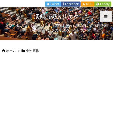

Twitter
Facebook
Feedly
RSS
演劇感想文リンク

演劇、ダンス、ミュージカル（国内上演分）等の舞台の感想、劇

評、レビューリンクのまとめサイトです。
メニュ

サイド
ホーム
>
小笠原聡



前へ

次へ

検索