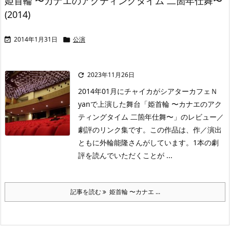
姫首輪 〜カナエのアクティングタイム 二箇年仕舞〜
(2014)
2014年1月31日
公演


2023年11月26日

2014年01月にチャイカがシアターカフェＮ
yanで上演した舞台「姫首輪 〜カナエのアク
ティングタイム 二箇年仕舞〜」のレビュー／
劇評のリンク集です。この作品は、作／演出
ともに外輪能隆さんがしています。1本の劇
評を読んでいただくことが ...
記事を読む
姫首輪 〜カナエ ...