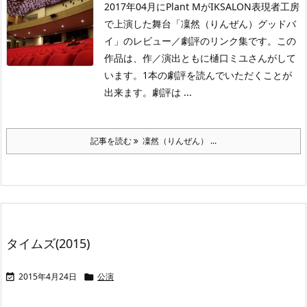
2017年04月にPlant MがIKSALON表現者工房
で上演した舞台「凜然（りんぜん）グッドバ
イ」のレビュー／劇評のリンク集です。この
作品は、作／演出ともに樋口ミユさんがして
います。1本の劇評を読んでいただくことが
出来ます。劇評は ...
記事を読む
凜然（りんぜん） ...
タイムズ(2015)
2015年4月24日
公演

