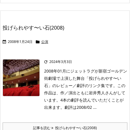
投げられやす〜い石(2008)
2008年1月24日
公演


2024年3月3日

2008年01月にジェットラグが新宿ゴールデン
街劇場で上演した舞台「投げられやす〜い
石」のレビュー／劇評のリンク集です。この
作品は、作／演出ともに岩井秀人さんがして
います。4本の劇評を読んでいただくことが
出来ます。劇評は2008/02 ...
記事を読む
投げられやす〜い石(2008)