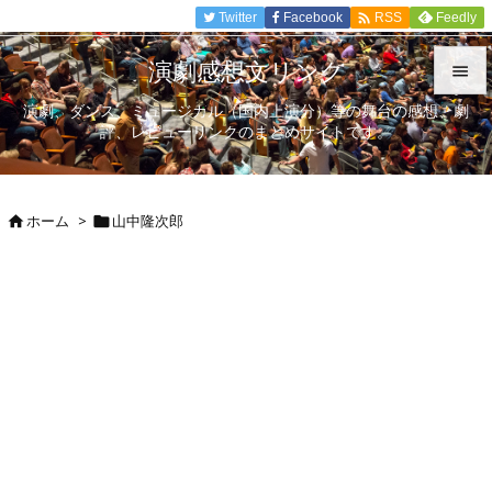

Twitter
Facebook
Feedly
RSS
演劇感想文リンク

演劇、ダンス、ミュージカル（国内上演分）等の舞台の感想、劇

評、レビューリンクのまとめサイトです。
メニュ

サイド
ホーム
>
山中隆次郎



前へ

次へ

検索