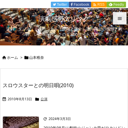

Twitter
Facebook
Feedly
RSS
演劇感想文リンク

演劇、ダンス、ミュージカル（国内上演分）等の舞台の感想、劇

評、レビューリンクのまとめサイトです。
メニュ

サイド
ホーム
>
山本稚奈



前へ

次へ
スロウスターとの明日唄(2010)

検索
2010年8月13日
公演


2024年3月3日

2010年08月に劇的☆ジャンク堂がロクソドン