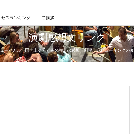
クセスランキング
ご挨拶
演劇感想文リンク
ュージカル（国内上演分）等の舞台の感想、劇評、レビューリンクのま