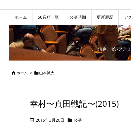
ホーム
50音順一覧
公演時期
更新履歴
ア
演劇、ダンス、ミ
ホーム
>
山本誠大


幸村〜真田戦記〜(2015)
2015年3月26日
公演

