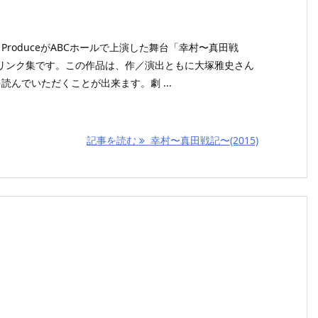
ttle ProduceがABCホールで上演した舞台「幸村〜真田戦
リンク集です。この作品は、作／演出ともに大塚雅史さん
読んでいただくことが出来ます。劇 ...
記事を読む
幸村〜真田戦記〜(2015)