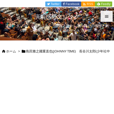

Twitter
Facebook
Feedly
RSS
演劇感想文リンク

演劇、ダンス、ミュージカル（国内上演分）等の舞台の感想、劇

評、レビューリンクのまとめサイトです。
メニュ

サイド
ホーム
>
島田雅之國重直也(JOHNNY TIME) 長谷川太郎(少年社中



前へ

次へ

検索