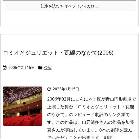
記事を読む
オペラ《フィガロ ...
ロミオとジュリエット・瓦礫のなかで(2006)
2006年2月16日
公演


2023年1月15日

2006年02月にこんにゃく座が青山円形劇場で
上演した舞台「ロミオとジュリエット・瓦礫
のなかで」のレビュー／劇評のリンク集で
す。この作品は、山元清多さんの作品を加藤
直さんが演出しています。0本の劇評を読ん
でいただくことが出来ます。劇評 ...