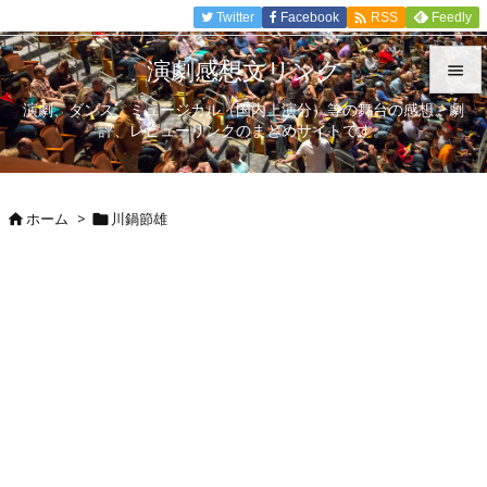

Twitter
Facebook
Feedly
RSS
演劇感想文リンク

演劇、ダンス、ミュージカル（国内上演分）等の舞台の感想、劇

評、レビューリンクのまとめサイトです。
メニュ

サイド
ホーム
>
川鍋節雄



前へ

次へ

検索