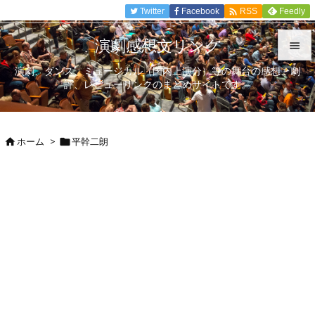

Twitter
Facebook
Feedly
RSS
演劇感想文リンク

演劇、ダンス、ミュージカル（国内上演分）等の舞台の感想、劇

評、レビューリンクのまとめサイトです。
メニュ

サイド
ホーム
>
平幹二朗



前へ

次へ

検索