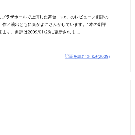
がぽんプラザホールで上演した舞台「s.e」のレビュー／劇評の
、作／演出ともに秦かよこさんがしています。1本の劇評
。劇評は2009/01/26に更新されま ...
記事を読む
s.e(2009)