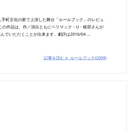
3が長久手町文化の家で上演した舞台「ルールブック」のレビュ
この作品は、作／演出ともにペリマック・U・岐部さんが
でいただくことが出来ます。劇評は2016/04 ...
記事を読む
ルールブック(2009)