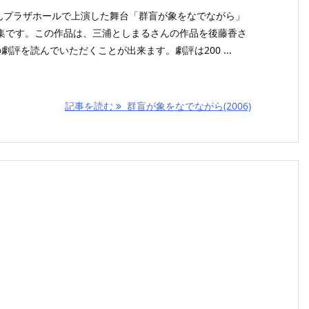
3がぽんプラザホールで上演した舞台「群盲が象をなでながら」
集です。この作品は、三浦としまるさんの作品を後藤香さ
劇評を読んでいただくことが出来ます。劇評は200 ...
記事を読む
群盲が象をなでながら(2006)