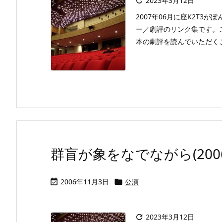
2023年3月12日

2007年06月に座K2T
ー／劇評のリンク集です。
本の劇評を読んでいただくことが
群盲が象をなでながら(2006
2006年11月3日
公演


2023年3月12日
