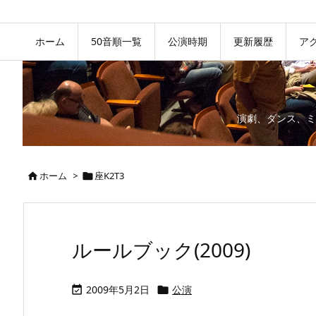
ホーム
50音順一覧
公演時期
更新履歴
ア
演劇、ダンス、ミ
ホーム
>
座K2T3


ルールブック(2009)
2009年5月2日
公演

