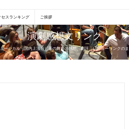
クセスランキング
ご挨拶
演劇感想文リンク
ュージカル（国内上演分）等の舞台の感想、劇評、レビューリンクのま