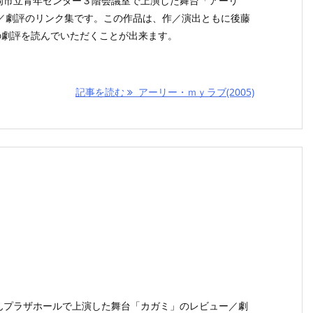
3が福岡市立青年センター３階会議室で上演した舞台「アーリ
／劇評のリンク集です。この作品は、作／演出ともに後藤
の劇評を読んでいただくことが出来ます。
記事を読む
アーリー・ｍｙラブ(2005)
3がぽんプラザホールで上演した舞台「カガミ」のレビュー／劇