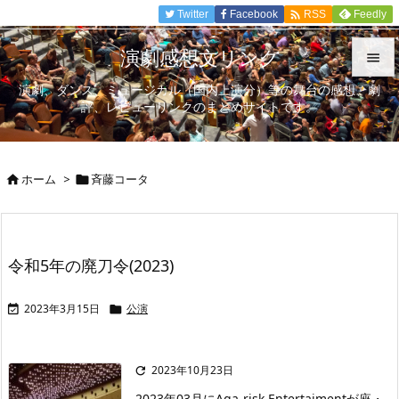

Twitter
Facebook
Feedly
RSS
演劇感想文リンク

演劇、ダンス、ミュージカル（国内上演分）等の舞台の感想、劇

評、レビューリンクのまとめサイトです。
メニュ

サイド
ホーム
>
斉藤コータ



前へ

次へ
令和5年の廃刀令(2023)

検索
2023年3月15日
公演


2023年10月23日

2023年03月にAga-risk Entertaimentが座・