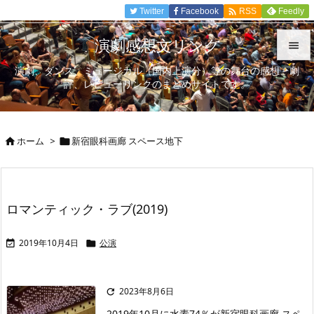

Twitter
Facebook
Feedly
RSS
演劇感想文リンク

演劇、ダンス、ミュージカル（国内上演分）等の舞台の感想、劇

評、レビューリンクのまとめサイトです。
メニュ

サイド
ホーム
>
新宿眼科画廊 スペース地下



前へ

次へ
ロマンティック・ラブ(2019)

検索
2019年10月4日
公演


2023年8月6日

2019年10月に水素74％が新宿眼科画廊 スペ