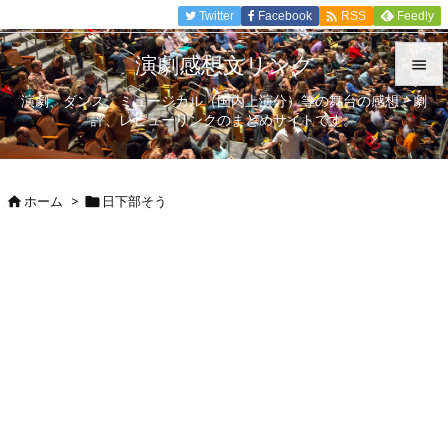

Twitter
Facebook
Feedly
RSS
演劇感想文リンク

演劇、ダンス、ミュージカル（国内上演分）等の舞台の感想、劇

評、レビューリンクのまとめサイトです。
メニュ

サイド
ホーム
>
日下部そう



前へ

次へ

検索