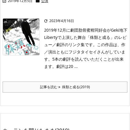
2019年12月5日
公演


2023年4月16日

2019年12月に劇団肋骨蜜柑同好会がGeki地下
Libertyで上演した舞台「殊類と成る」のレビ
ュー／劇評のリンク集です。この作品は、作
／演出ともにフジタタイセイさんがしていま
す。5本の劇評を読んでいただくことが出来
ます。劇評は20 ...
記事を読む
殊類と成る(2019)