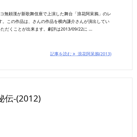
リンコ無頼漢が新歌舞伎座で上演した舞台「浪花阿呆鴉」のレ
す。この作品は、さんの作品を横内謙介さんが演出してい
くことが出来ます。劇評は2013/09/22に ...
記事を読む
浪花阿呆鴉(2013)
伝-(2012)