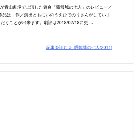
感線が青山劇場で上演した舞台「髑髏城の七人」のレビュー／
作品は、作／演出ともにいのうえひでのりさんがしていま
ことが出来ます。劇評は2018/02/18に更 ...
記事を読む
髑髏城の七人(2011)