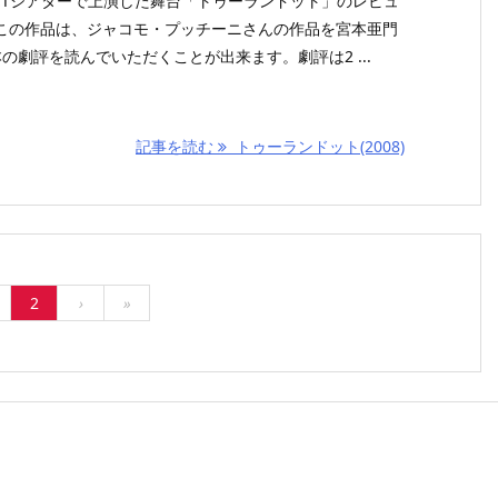
坂ACTシアターで上演した舞台「トゥーランドット」のレビュ
この作品は、ジャコモ・プッチーニさんの作品を宮本亜門
の劇評を読んでいただくことが出来ます。劇評は2 ...
記事を読む
トゥーランドット(2008)
2
›
»