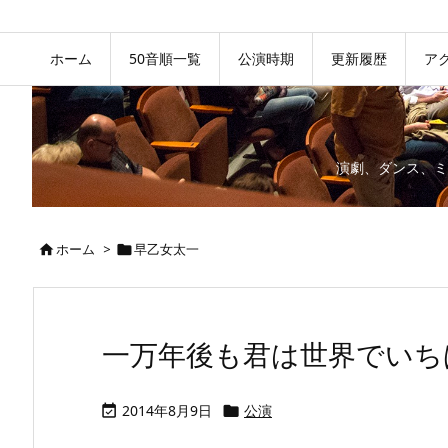
ホーム
50音順一覧
公演時期
更新履歴
ア
演劇、ダンス、ミ
ホーム
>
早乙女太一


一万年後も君は世界でいちばん
2014年8月9日
公演

