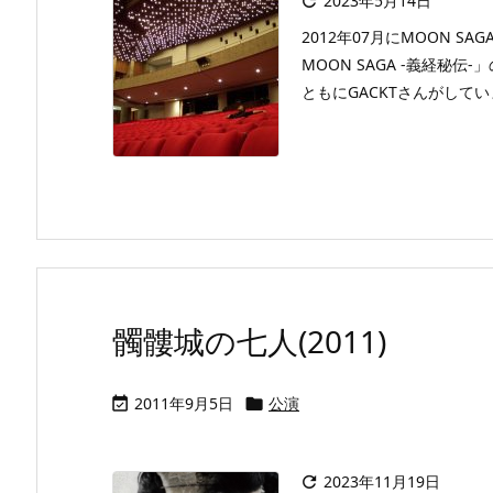
2023年5月14日

2012年07月にMOON S
MOON SAGA -義経秘
ともにGACKTさんがしてい
髑髏城の七人(2011)
2011年9月5日
公演


2023年11月19日
