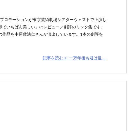
ズ・プロモーションが東京芸術劇場シアターウェストで上演し
界でいちばん美しい」のレビュー／劇評のリンク集です。
の作品を中屋敷法仁さんが演出しています。1本の劇評を
記事を読む
一万年後も君は世 ...