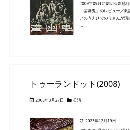
2009年09月に劇団☆新
「蛮幽鬼」のレビュー／劇
いのうえひでのりさんが演
...
トゥーランドット(2008)
2008年3月27日
公演


2023年12月19日
