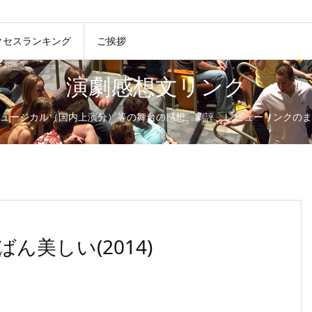
クセスランキング
ご挨拶
演劇感想文リンク
ュージカル（国内上演分）等の舞台の感想、劇評、レビューリンクのま
美しい(2014)