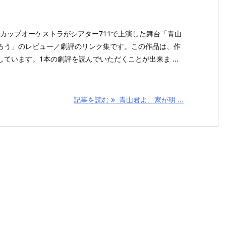
ヒーカップオーケストラがシアター711で上演した舞台「青山
ろう」のレビュー／劇評のリンク集です。この作品は、作
ています。1本の劇評を読んでいただくことが出来ま ...
記事を読む
青山君よ、家が明 ...