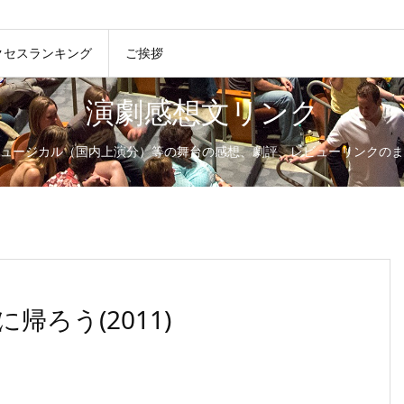
クセスランキング
ご挨拶
演劇感想文リンク
ュージカル（国内上演分）等の舞台の感想、劇評、レビューリンクのま
ろう(2011)