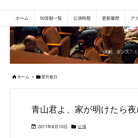
ホーム
50音順一覧
公演時期
更新履歴
ア
演劇、ダンス、ミ
ホーム
>
望月春日


青山君よ、家が明けたら夜に帰
2011年8月10日
公演

