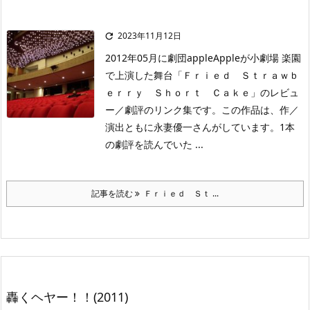
2023年11月12日

2012年05月に劇団appleAppleが小劇場 楽園
で上演した舞台「Ｆｒｉｅｄ Ｓｔｒａｗｂ
ｅｒｒｙ Ｓｈｏｒｔ Ｃａｋｅ」のレビュ
ー／劇評のリンク集です。この作品は、作／
演出ともに永妻優一さんがしています。1本
の劇評を読んでいた ...
記事を読む
Ｆｒｉｅｄ Ｓｔ ...
轟くヘヤー！！(2011)