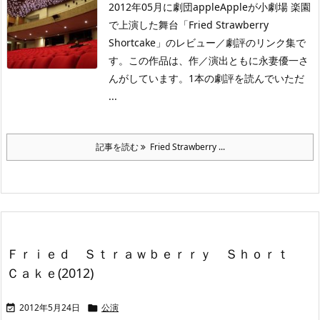
2012年05月に劇団appleAppleが小劇場 楽園
で上演した舞台「Fried Strawberry
Shortcake」のレビュー／劇評のリンク集で
す。この作品は、作／演出ともに永妻優一さ
んがしています。1本の劇評を読んでいただ
...
記事を読む
Fried Strawberry ...
Ｆｒｉｅｄ Ｓｔｒａｗｂｅｒｒｙ Ｓｈｏｒｔ
Ｃａｋｅ(2012)
2012年5月24日
公演

