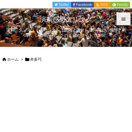

Twitter
Facebook
Feedly
RSS
演劇感想文リンク

演劇、ダンス、ミュージカル（国内上演分）等の舞台の感想、劇

評、レビューリンクのまとめサイトです。
メニュ

サイド
ホーム
>
本多巧



前へ

次へ

検索