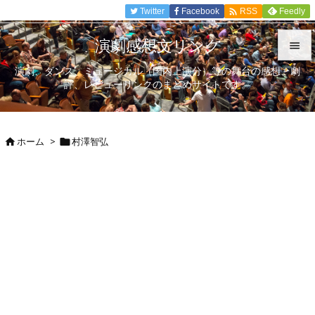

Twitter
Facebook
Feedly
RSS
演劇感想文リンク

演劇、ダンス、ミュージカル（国内上演分）等の舞台の感想、劇

評、レビューリンクのまとめサイトです。
メニュ

サイド
ホーム
>
村澤智弘



前へ

次へ

検索