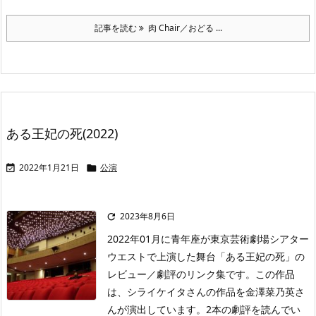
記事を読む
肉 Chair／おどる ...
ある王妃の死(2022)
2022年1月21日
公演


2023年8月6日

2022年01月に青年座が東京芸術劇場シアター
ウエストで上演した舞台「ある王妃の死」の
レビュー／劇評のリンク集です。この作品
は、シライケイタさんの作品を金澤菜乃英さ
んが演出しています。2本の劇評を読んでい