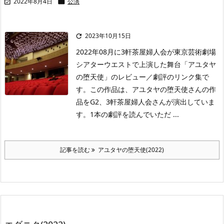
2022年8月4日
公演


2023年10月15日

2022年08月に3軒茶屋婦人会が東京芸術劇場
シアターウエストで上演した舞台「アユタヤ
の堕天使」のレビュー／劇評のリンク集で
す。この作品は、アユタヤの堕天使さんの作
品をG2、3軒茶屋婦人会さんが演出していま
す。1本の劇評を読んでいただ ...
記事を読む
アユタヤの堕天使(2022)