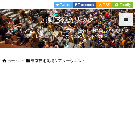

Twitter
Facebook
Feedly
RSS
演劇感想文リンク

演劇、ダンス、ミュージカル（国内上演分）等の舞台の感想、劇

評、レビューリンクのまとめサイトです。
メニュ

サイド
ホーム
>
東京芸術劇場シアターウエスト



前へ

次へ

検索