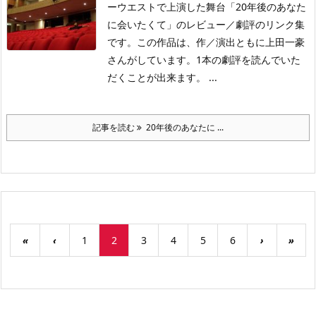
ーウエストで上演した舞台「20年後のあなた
に会いたくて」のレビュー／劇評のリンク集
です。この作品は、作／演出ともに上田一豪
さんがしています。1本の劇評を読んでいた
だくことが出来ます。 ...
記事を読む
20年後のあなたに ...
«
‹
1
2
3
4
5
6
›
»