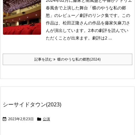
2024年02月に藤家と南風盛と中條がアトリエ
春風舎で上演した舞台「蝶のやうな私の郷
愁」のレビュー／劇評のリンク集です。この
作品は、松田正隆さんの作品を藤家矢麻刀さ
んが演出しています。2本の劇評を読んでい
ただくことが出来ます。劇評は2 ...
記事を読む
蝶のやうな私の郷愁(2024)
シーサイドタウン(2023)
2023年2月23日
公演

