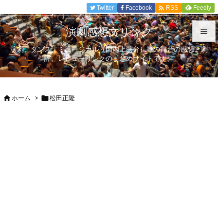

Twitter
Facebook
Feedly
RSS
演劇感想文リンク

演劇、ダンス、ミュージカル（国内上演分）等の舞台の感想、劇

評、レビューリンクのまとめサイトです。
メニュ

サイド
ホーム
>
松田正隆



前へ

次へ

検索