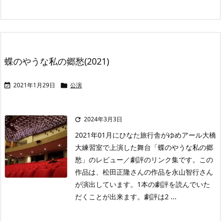
蝶のやうな私の郷愁(2021)
2021年1月29日
公演


2024年3月3日

2021年01月にひなた旅行舎がゆめアール大橋
大練習室で上演した舞台「蝶のやうな私の郷
愁」のレビュー／劇評のリンク集です。この
作品は、松田正隆さんの作品を永山智行さん
が演出しています。1本の劇評を読んでいた
だくことが出来ます。劇評は2 ...