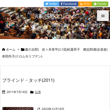

Twitter
Facebook
Feedly
RSS
演劇感想文リンク

演劇、ダンス、ミュージカル（国内上演分）等の舞台の感想、劇

評、レビューリンクのまとめサイトです。
メニュ

サイド
ホーム
>
森の太郎) 佐々木恭平(2.1流)松葉祥子 郷志郎(散歩道楽)



幸田尚子(クロムモリブデン)
前へ

次へ

ブラインド・タッチ(2011)
検索
2011年7月14日
公演


2023年12月10日
