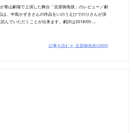
感線が青山劇場で上演した舞台「吉原御免状」のレビュー／劇
品は、中島かずきさんの作品をいのうえひでのりさんが演
んでいただくことが出来ます。劇評は2018/05 ...
記事を読む
吉原御免状(2005)