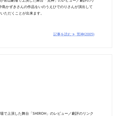
感線が青山劇場で上演した舞台「荒神」のレビュー／劇評のリ
中島かずきさんの作品をいのうえひでのりさんが演出して
でいただくことが出来ます。
記事を読む
荒神(2005)
国劇場で上演した舞台「SHIROH」のレビュー／劇評のリンク