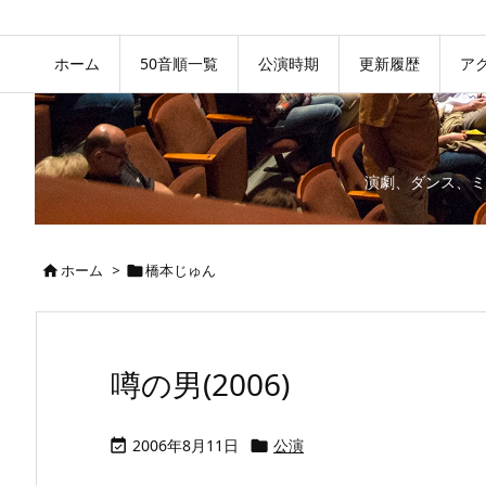
ホーム
50音順一覧
公演時期
更新履歴
ア
演劇、ダンス、ミ
ホーム
>
橋本じゅん


噂の男(2006)
2006年8月11日
公演

