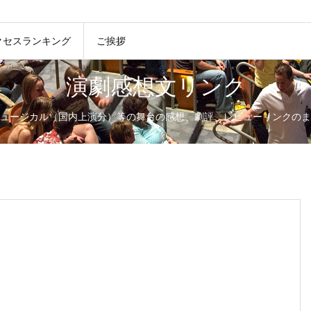
クセスランキング
ご挨拶
演劇感想文リンク
ュージカル（国内上演分）等の舞台の感想、劇評、レビューリンクのま