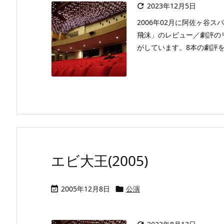
2023年12月5日

2006年02月に阿佐ヶ谷
飛沫」のレビュー／劇評の
がしています。8本の劇評を読
エビ大王(2005)
2005年12月8日
公演

