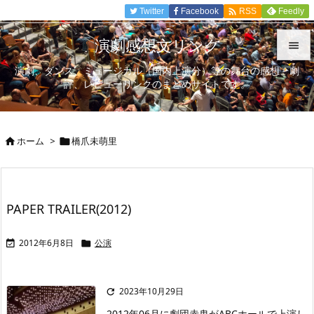

Twitter
Facebook
Feedly
RSS
演劇感想文リンク

演劇、ダンス、ミュージカル（国内上演分）等の舞台の感想、劇

評、レビューリンクのまとめサイトです。
メニュ

サイド
ホーム
>
橋爪未萌里



前へ

次へ
PAPER TRAILER(2012)

検索
2012年6月8日
公演


2023年10月29日

2012年06月に劇団赤鬼がABCホールで上演し