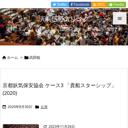

Twitter
Facebook
Feedly
RSS
演劇感想文リンク

演劇、ダンス、ミュージカル（国内上演分）等の舞台の感想、劇

評、レビューリンクのまとめサイトです。
メニュ

サイド
ホーム
>
武田暁



前へ

次へ
京都妖気保安協会 ケース3 「貴船スターシップ」

(2020)
検索
2020年8月30日
公演


2023年11月26日
