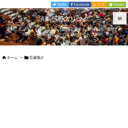

Twitter
Facebook
Feedly
RSS
演劇感想文リンク

演劇、ダンス、ミュージカル（国内上演分）等の舞台の感想、劇

評、レビューリンクのまとめサイトです。
メニュ

サイド
ホーム
>
毛塚陽介



前へ

次へ

検索