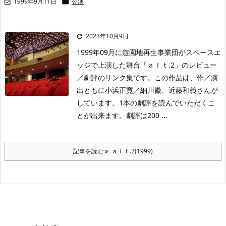
1999年9月11日
公演


2023年10月9日

1999年09月に遊園地再生事業団がスペースエ
ッジで上演した舞台「ａｌｔ.2」のレビュー
／劇評のリンク集です。この作品は、作／演
出ともに小浜正寛／細川徽、近藤和義さんが
しています。1本の劇評を読んでいただくこ
とが出来ます。劇評は200 ...
記事を読む
ａｌｔ.2(1999)