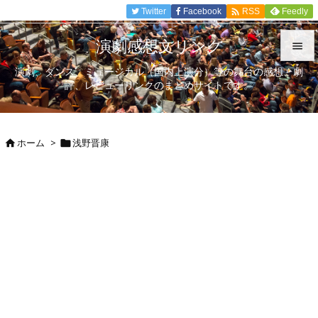

Twitter
Facebook
Feedly
RSS
演劇感想文リンク

演劇、ダンス、ミュージカル（国内上演分）等の舞台の感想、劇

評、レビューリンクのまとめサイトです。
メニュ

サイド
ホーム
>
浅野晋康



前へ

次へ

検索