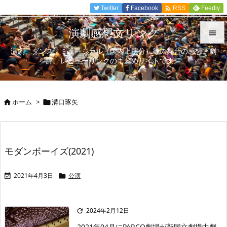

Twitter
Facebook
Feedly
RSS
演劇感想文リンク

演劇、ダンス、ミュージカル（国内上演分）等の舞台の感想、劇

評、レビューリンクのまとめサイトです。
メニュ

サイド
ホーム
>
溝口琢矢



前へ

次へ
モダンボーイズ(2021)

検索
2021年4月3日
公演


2024年2月12日

2021年04月にPARCO劇場が新国立劇場中劇