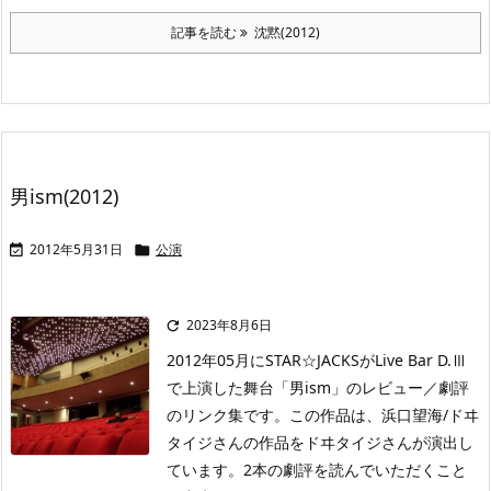
記事を読む
沈黙(2012)
男ism(2012)
2012年5月31日
公演


2023年8月6日

2012年05月にSTAR☆JACKSがLive Bar D.Ⅲ
で上演した舞台「男ism」のレビュー／劇評
のリンク集です。この作品は、浜口望海/ドヰ
タイジさんの作品をドヰタイジさんが演出し
ています。2本の劇評を読んでいただくこと