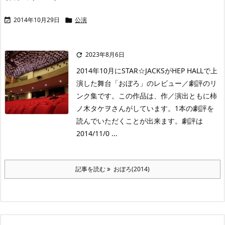
2014年10月29日
公演


2023年8月6日

2014年10月にSTAR☆JACKSがHEP HALLで上
演した舞台「おぼろ」のレビュー／劇評のリ
ンク集です。この作品は、作／演出ともに柿
ノ木タケヲさんがしています。1本の劇評を
読んでいただくことが出来ます。劇評は
2014/11/0 ...
記事を読む
おぼろ(2014)