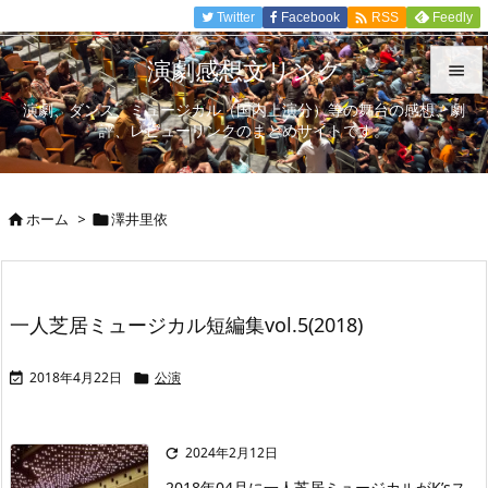

Twitter
Facebook
Feedly
RSS
演劇感想文リンク

演劇、ダンス、ミュージカル（国内上演分）等の舞台の感想、劇

評、レビューリンクのまとめサイトです。
メニュ

サイド
ホーム
>
澤井里依



前へ

次へ
一人芝居ミュージカル短編集vol.5(2018)

検索
2018年4月22日
公演


2024年2月12日

2018年04月に一人芝居ミュージカルがK’sス