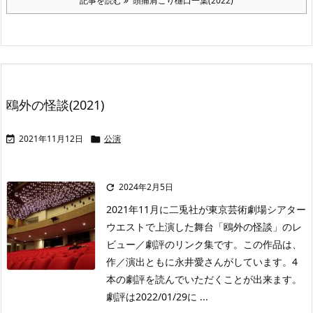
記事を読む
頭痛肩こり樋口一葉(2022)
鴎外の怪談(2021)
2021年11月12日
公演


2024年2月5日

2021年11月に二兎社が東京芸術劇場シアター
ウエストで上演した舞台「鴎外の怪談」のレ
ビュー／劇評のリンク集です。この作品は、
作／演出ともに永井愛さんがしています。4
本の劇評を読んでいただくことが出来ます。
劇評は2022/01/29に ...