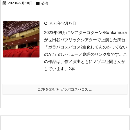
2023年9月10日
公演


2023年12月19日

2023年09月にシアターコクーン/Bunkamura
が世田谷パブリックシアターで上演した舞台
「ガラパコスパコス?進化してんのかしてない
のか?」のレビュー／劇評のリンク集です。こ
の作品は、作／演出ともにノゾエ征爾さんが
しています。2本 ...
記事を読む
ガラパコスパコス ...