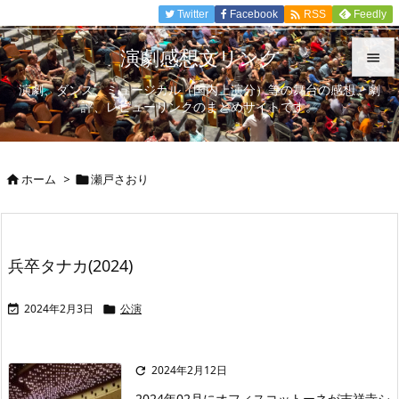

Twitter
Facebook
Feedly
RSS
演劇感想文リンク

演劇、ダンス、ミュージカル（国内上演分）等の舞台の感想、劇

評、レビューリンクのまとめサイトです。
メニュ

サイド
ホーム
>
瀬戸さおり



前へ

次へ
兵卒タナカ(2024)

検索
2024年2月3日
公演


2024年2月12日

2024年02月にオフィスコットーネが吉祥寺シ