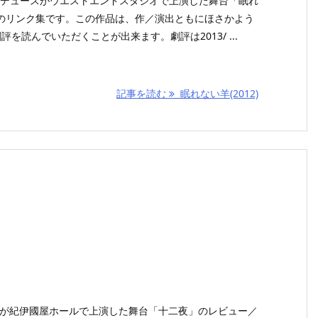
プロデュースがウエストエンドスタジオで上演した舞台「眠れ
のリンク集です。この作品は、作／演出ともにほさかよう
を読んでいただくことが出来ます。劇評は2013/ ...
記事を読む
眠れない羊(2012)
O LIFEが紀伊國屋ホールで上演した舞台「十二夜」のレビュー／