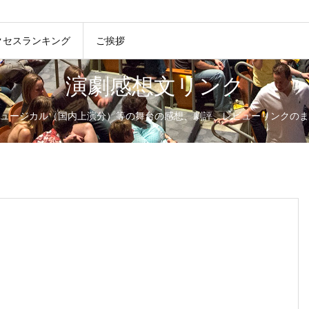
クセスランキング
ご挨拶
演劇感想文リンク
ュージカル（国内上演分）等の舞台の感想、劇評、レビューリンクのま