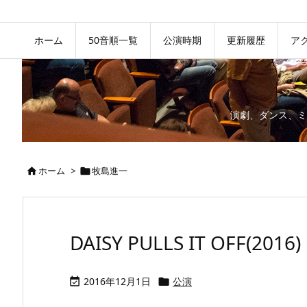
ホーム
50音順一覧
公演時期
更新履歴
ア
演劇、ダンス、ミ
ホーム
>
牧島進一


DAISY PULLS IT OFF(2016)
2016年12月1日
公演

