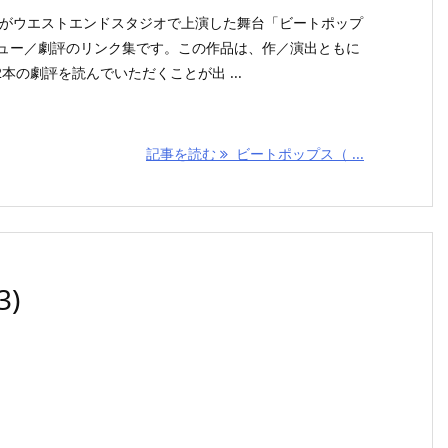
O LIFEがウエストエンドスタジオで上演した舞台「ビートポップ
のレビュー／劇評のリンク集です。この作品は、作／演出ともに
本の劇評を読んでいただくことが出 ...
記事を読む
ビートポップス（ ...
)