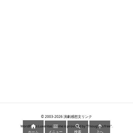
©
2003
-2026
演劇感想文リンク




WordPress Luxeritas Theme is provided by "
Thought is free
".
メニュー
検索
上へ
ホーム