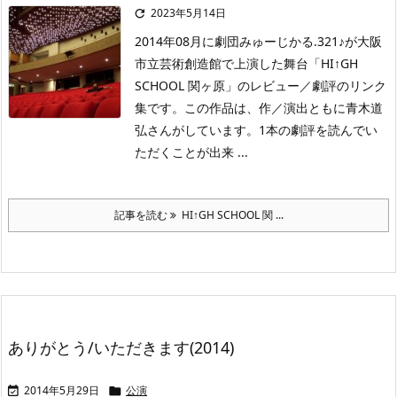
2023年5月14日

2014年08月に劇団みゅーじかる.321♪が大阪
市立芸術創造館で上演した舞台「HI↑GH
SCHOOL 関ヶ原」のレビュー／劇評のリンク
集です。この作品は、作／演出ともに青木道
弘さんがしています。1本の劇評を読んでい
ただくことが出来 ...
記事を読む
HI↑GH SCHOOL 関 ...
ありがとう/いただきます(2014)
2014年5月29日
公演

