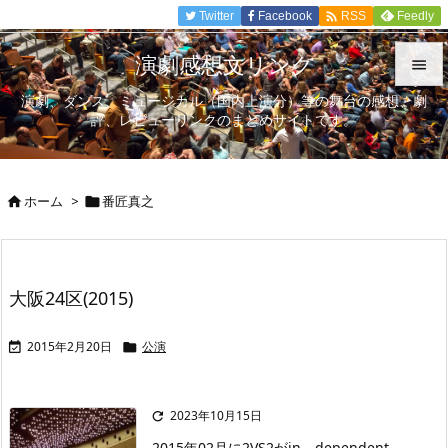

Twitter
Facebook
Feedly
RSS
演劇感想文リンク

演劇、ダンス、ミュージカル（国内上演分）等の舞台の感想、劇

評、レビューリンクのまとめサイトです。
メニュ

サイド
ホーム
>
番匠真之



前へ

次へ
大阪24区(2015)

検索
2015年2月20日
公演


2023年10月15日

2015年02月に2VS2がin→dependent