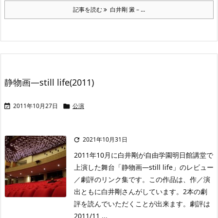
記事を読む
白井剛 澱 – ...
静物画—still life(2011)
2011年10月27日
公演


2021年10月31日

2011年10月に白井剛が自由学園明日館講堂で
上演した舞台「静物画—still life」のレビュー
／劇評のリンク集です。この作品は、作／演
出ともに白井剛さんがしています。2本の劇
評を読んでいただくことが出来ます。劇評は
2011/11 ...