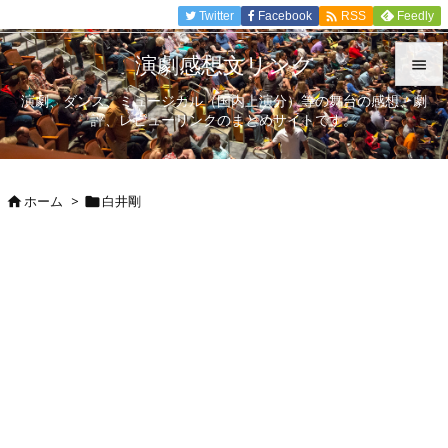

Twitter
Facebook
Feedly
RSS
演劇感想文リンク

演劇、ダンス、ミュージカル（国内上演分）等の舞台の感想、劇

評、レビューリンクのまとめサイトです。
メニュ

サイド
ホーム
>
白井剛



前へ

次へ

検索