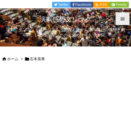

Twitter
Facebook
Feedly
RSS
演劇感想文リンク

演劇、ダンス、ミュージカル（国内上演分）等の舞台の感想、劇

評、レビューリンクのまとめサイトです。
メニュ

サイド
ホーム
>
石本英希



前へ

次へ

検索